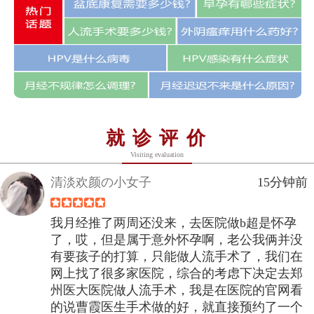
就诊评价
Visiting evaluation
清淡欢颜の小女子
15分钟前
我月经推了两周还没来，去医院做b超是怀孕
了，哎，但是属于意外怀孕啊，老公我俩并没
有要孩子的打算，只能做人流手术了，我们在
网上找了很多家医院，综合的考虑下决定去郑
州医大医院做人流手术，我是在医院的官网看
的说曹霞医生手术做的好，就直接预约了一个