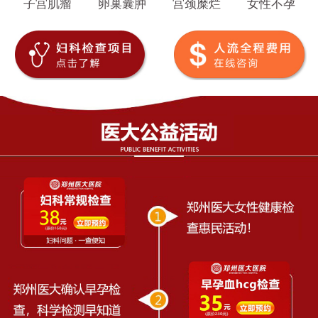
子宫肌瘤
卵巢囊肿
宫颈糜烂
女性不孕