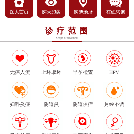
诊疗范围
Scope of treatment
无痛人流
上环取环
早孕检查
HPV
妇科炎症
阴道炎
阴道瘙痒
月经不调