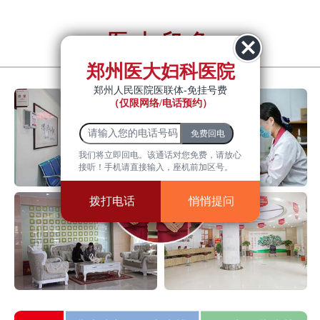
医大印象
YiDa impression
郑州医大妇科医院
郑州人民医院医联体-免挂号费
（仅限网络/电话预约）
我们将立即回电。该通话对您免费，请放心
接听！手机请直接输入，座机前加区号。
拨打电话
悄悄提问