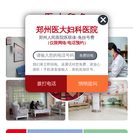
医大印象
YiDa impression
郑州医大妇科医院
郑州人民医院医联体-免挂号费
（仅限网络/电话预约）
我们将立即回电。该通话对您免费，请放心
接听！手机请直接输入，座机前加区号。
拨打电话
悄悄提问