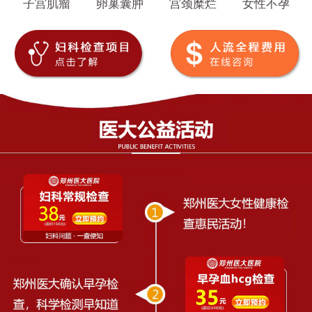
子宫肌瘤
卵巢囊肿
宫颈糜烂
女性不孕