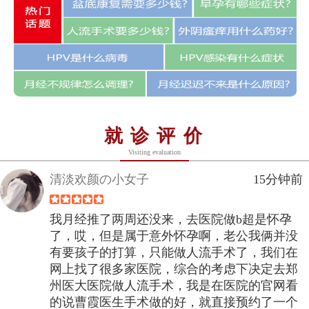
就诊评价
Visiting evaluation
清淡欢颜の小女子
15分钟前
我月经推了两周还没来，去医院做b超是怀孕
了，哎，但是属于意外怀孕啊，老公我俩并没
有要孩子的打算，只能做人流手术了，我们在
网上找了很多家医院，综合的考虑下决定去郑
州医大医院做人流手术，我是在医院的官网看
的说曹霞医生手术做的好，就直接预约了一个