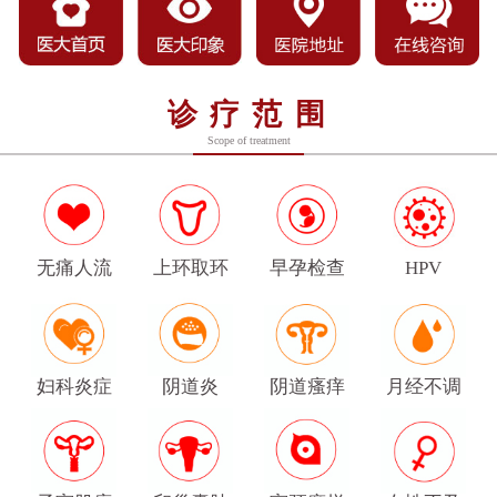
诊疗范围
Scope of treatment
无痛人流
上环取环
早孕检查
HPV
妇科炎症
阴道炎
阴道瘙痒
月经不调