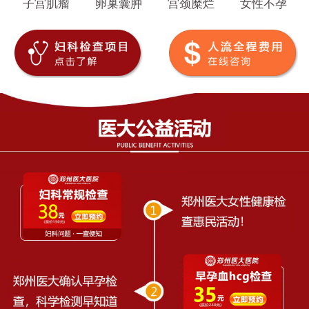
子宫肌瘤
卵巢囊肿
宫颈糜烂
女性不孕