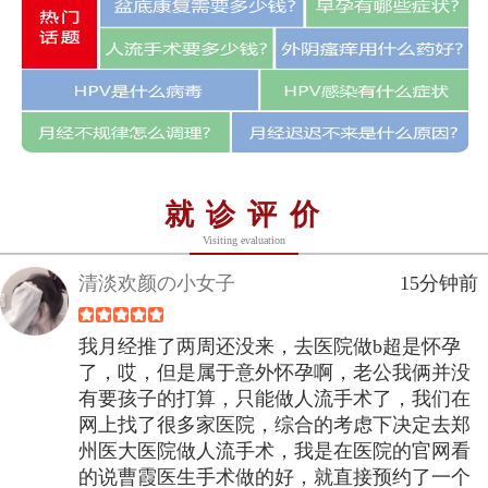
就诊评价
Visiting evaluation
清淡欢颜の小女子
15分钟前
我月经推了两周还没来，去医院做b超是怀孕
了，哎，但是属于意外怀孕啊，老公我俩并没
有要孩子的打算，只能做人流手术了，我们在
网上找了很多家医院，综合的考虑下决定去郑
州医大医院做人流手术，我是在医院的官网看
的说曹霞医生手术做的好，就直接预约了一个