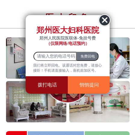
医大印象
YiDa impression
郑州医大妇科医院
郑州人民医院医联体-免挂号费
（仅限网络/电话预约）
我们将立即回电。该通话对您免费，请放心
接听！手机请直接输入，座机前加区号。
拨打电话
悄悄提问