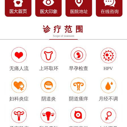
诊疗范围
Scope of treatment
无痛人流
上环取环
早孕检查
HPV
妇科炎症
阴道炎
阴道瘙痒
月经不调