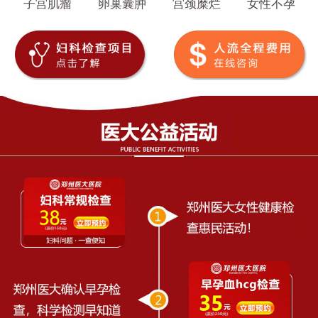
子宫肌瘤
卵巢囊肿
宫颈糜烂
女性不孕