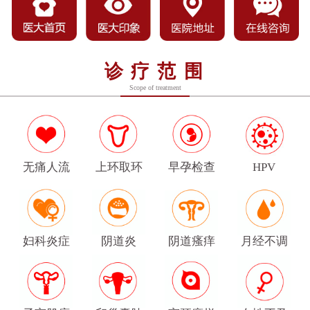
诊疗范围
Scope of treatment
无痛人流
上环取环
早孕检查
HPV
妇科炎症
阴道炎
阴道瘙痒
月经不调