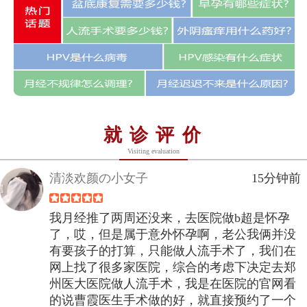
就诊评价
Visiting evaluation
清淡欢颜の小女子
15分钟前
我月经推了两周还没来，去医院做b超是怀孕
了，哎，但是属于意外怀孕啊，老公我俩并没
有要孩子的打算，只能做人流手术了，我们在
网上找了很多家医院，综合的考虑下决定去郑
州医大医院做人流手术，我是在医院的官网看
的说曹霞医生手术做的好，就直接预约了一个