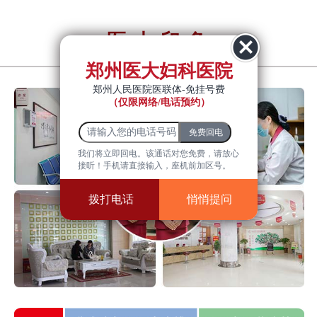
医大印象
YiDa impression
郑州医大妇科医院
郑州人民医院医联体-免挂号费
（仅限网络/电话预约）
我们将立即回电。该通话对您免费，请放心
接听！手机请直接输入，座机前加区号。
拨打电话
悄悄提问