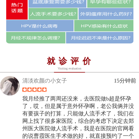
就诊评价
Visiting evaluation
清淡欢颜の小女子
15分钟前
我月经推了两周还没来，去医院做b超是怀孕
了，哎，但是属于意外怀孕啊，老公我俩并没
有要孩子的打算，只能做人流手术了，我们在
网上找了很多家医院，综合的考虑下决定去郑
州医大医院做人流手术，我是在医院的官网看
的说曹霞医生手术做的好，就直接预约了一个