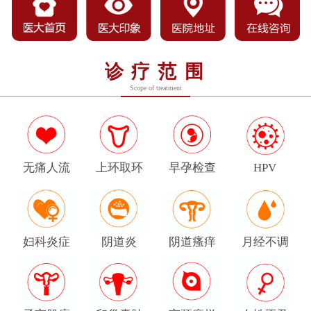
诊疗范围
Scope of treatment
无痛人流
上环取环
早孕检查
HPV
妇科炎症
阴道炎
阴道瘙痒
月经不调