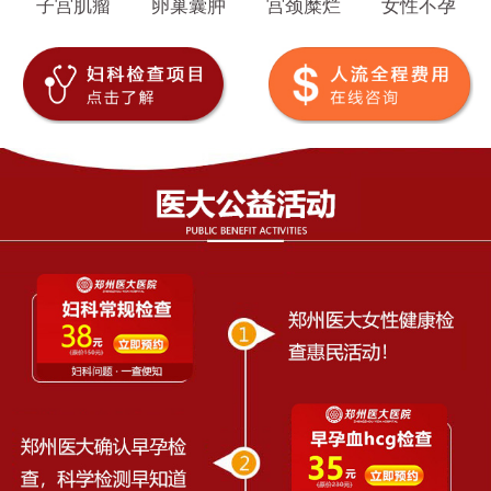
子宫肌瘤
卵巢囊肿
宫颈糜烂
女性不孕