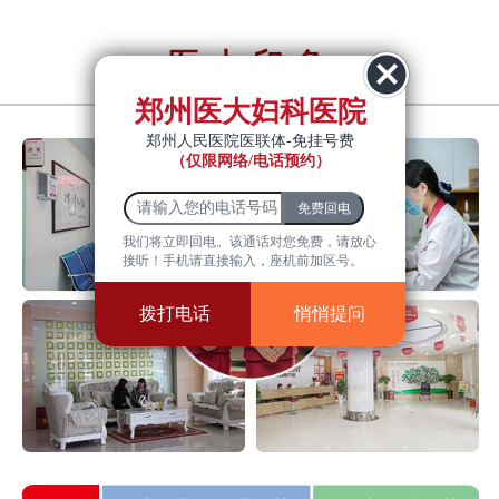
医大印象
YiDa impression
郑州医大妇科医院
郑州人民医院医联体-免挂号费
（仅限网络/电话预约）
我们将立即回电。该通话对您免费，请放心
接听！手机请直接输入，座机前加区号。
拨打电话
悄悄提问