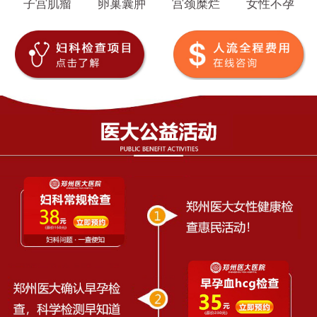
子宫肌瘤
卵巢囊肿
宫颈糜烂
女性不孕