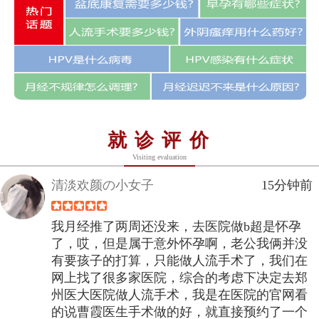
就诊评价
Visiting evaluation
清淡欢颜の小女子
15分钟前
我月经推了两周还没来，去医院做b超是怀孕
了，哎，但是属于意外怀孕啊，老公我俩并没
有要孩子的打算，只能做人流手术了，我们在
网上找了很多家医院，综合的考虑下决定去郑
州医大医院做人流手术，我是在医院的官网看
的说曹霞医生手术做的好，就直接预约了一个