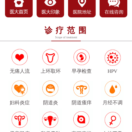
诊疗范围
Scope of treatment
无痛人流
上环取环
早孕检查
HPV
妇科炎症
阴道炎
阴道瘙痒
月经不调