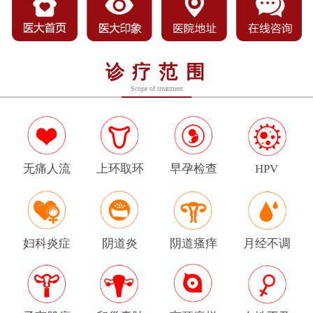
诊疗范围
Scope of treatment
无痛人流
上环取环
早孕检查
HPV
妇科炎症
阴道炎
阴道瘙痒
月经不调