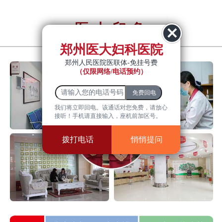
医大印象
YiDa impression
郑州医大妇科医院
郑州人民医院医联体-免挂号费
（仅限网络/电话预约）
我们将立即回电。该通话对您免费，请放心
接听！手机请直接输入，座机前加区号。
拨打电话
悄悄提问