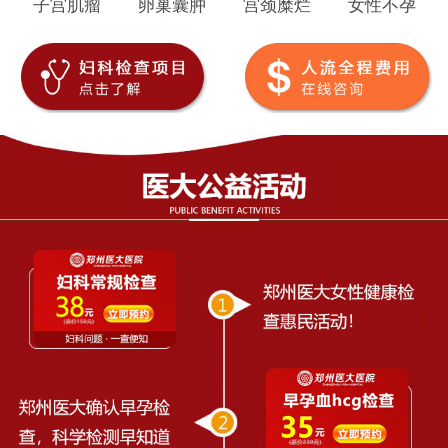
子宫肌瘤
卵巢囊肿
宫颈糜烂
女性不孕