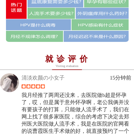
就诊评价
Visiting evaluation
清淡欢颜の小女子
15分钟前
我月经推了两周还没来，去医院做b超是怀孕
了，哎，但是属于意外怀孕啊，老公我俩并没
有要孩子的打算，只能做人流手术了，我们在
网上找了很多家医院，综合的考虑下决定去郑
州医大医院做人流手术，我是在医院的官网看
的说曹霞医生手术做的好，就直接预约了一个