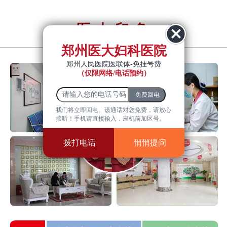
医大印象
YiDa impression
郑州医大妇科医院
郑州人民医院医联体-免挂号费
（仅限网络/电话预约）
我们将立即回电。该通话对您免费，请放心
接听！手机请直接输入，座机前加区号。
拨打电话
悄悄提问