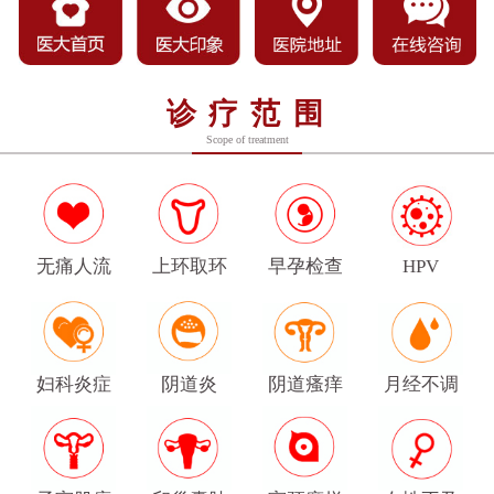
诊疗范围
Scope of treatment
无痛人流
上环取环
早孕检查
HPV
妇科炎症
阴道炎
阴道瘙痒
月经不调