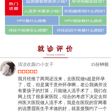
就诊评价
Visiting evaluation
清淡欢颜の小女子
15分钟前
我月经推了两周还没来，去医院做b超是怀孕
了，哎，但是属于意外怀孕啊，老公我俩并没
有要孩子的打算，只能做人流手术了，我们在
网上找了很多家医院，综合的考虑下决定去郑
州医大医院做人流手术，我是在医院的官网看
的说曹霞医生手术做的好，就直接预约了一个