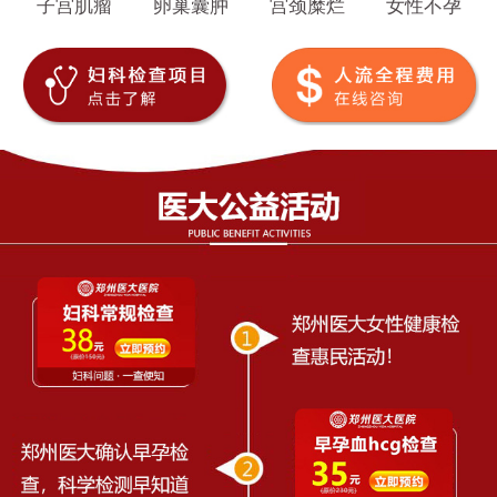
子宫肌瘤
卵巢囊肿
宫颈糜烂
女性不孕