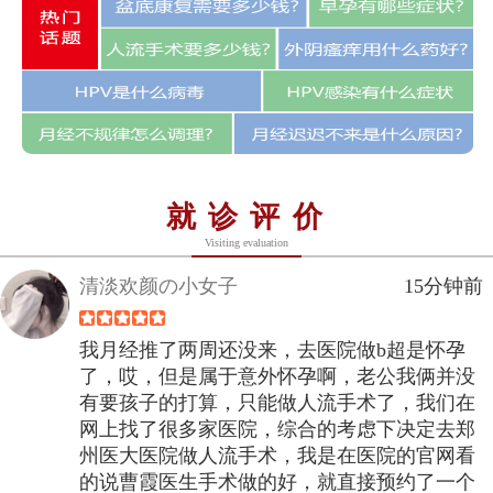
就诊评价
Visiting evaluation
清淡欢颜の小女子
15分钟前
我月经推了两周还没来，去医院做b超是怀孕
了，哎，但是属于意外怀孕啊，老公我俩并没
有要孩子的打算，只能做人流手术了，我们在
网上找了很多家医院，综合的考虑下决定去郑
州医大医院做人流手术，我是在医院的官网看
的说曹霞医生手术做的好，就直接预约了一个