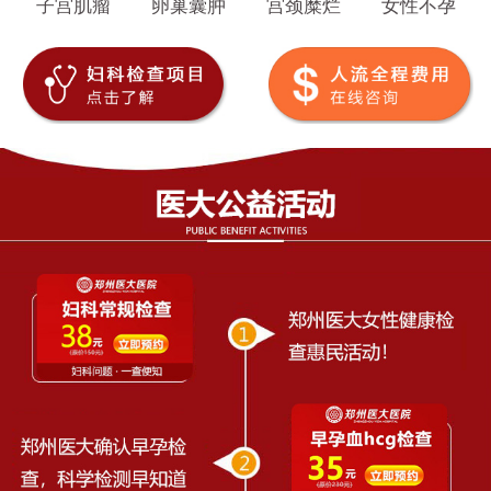
子宫肌瘤
卵巢囊肿
宫颈糜烂
女性不孕