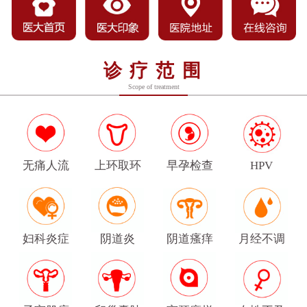
诊疗范围
Scope of treatment
无痛人流
上环取环
早孕检查
HPV
妇科炎症
阴道炎
阴道瘙痒
月经不调