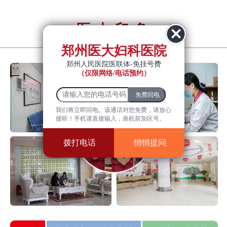
医大印象
YiDa impression
郑州医大妇科医院
郑州人民医院医联体-免挂号费
（仅限网络/电话预约）
我们将立即回电。该通话对您免费，请放心
接听！手机请直接输入，座机前加区号。
拨打电话
悄悄提问