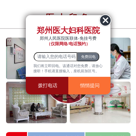
医大印象
YiDa impression
郑州医大妇科医院
郑州人民医院医联体-免挂号费
（仅限网络/电话预约）
我们将立即回电。该通话对您免费，请放心
接听！手机请直接输入，座机前加区号。
拨打电话
悄悄提问