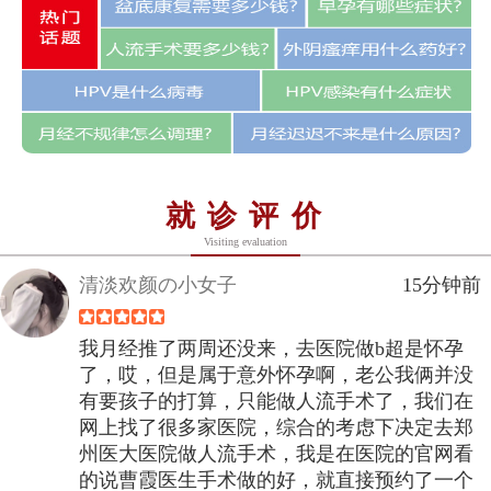
就诊评价
Visiting evaluation
清淡欢颜の小女子
15分钟前
我月经推了两周还没来，去医院做b超是怀孕
了，哎，但是属于意外怀孕啊，老公我俩并没
有要孩子的打算，只能做人流手术了，我们在
网上找了很多家医院，综合的考虑下决定去郑
州医大医院做人流手术，我是在医院的官网看
的说曹霞医生手术做的好，就直接预约了一个