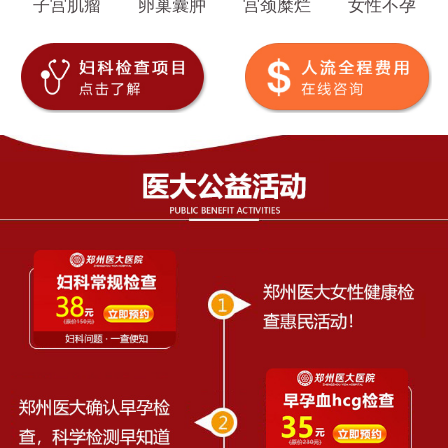
子宫肌瘤
卵巢囊肿
宫颈糜烂
女性不孕