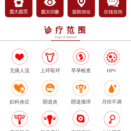
诊疗范围
Scope of treatment
无痛人流
上环取环
早孕检查
HPV
妇科炎症
阴道炎
阴道瘙痒
月经不调