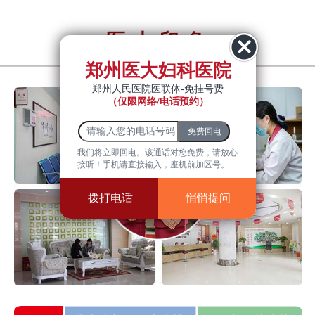
医大印象
YiDa impression
郑州医大妇科医院
郑州人民医院医联体-免挂号费
（仅限网络/电话预约）
我们将立即回电。该通话对您免费，请放心
接听！手机请直接输入，座机前加区号。
拨打电话
悄悄提问