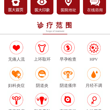
诊疗范围
Scope of treatment
无痛人流
上环取环
早孕检查
HPV
妇科炎症
阴道炎
阴道瘙痒
月经不调