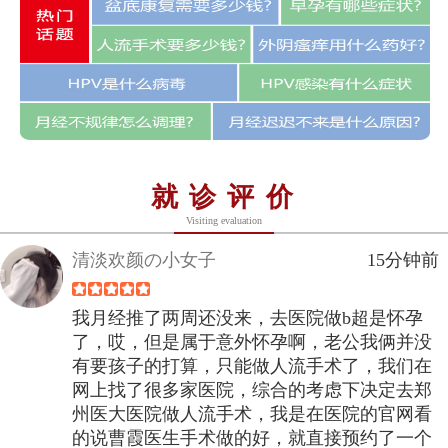
就诊评价
Visiting evaluation
清淡欢颜の小女子
15分钟前
我月经推了两周还没来，去医院做b超是怀孕
了，哎，但是属于意外怀孕啊，老公我俩并没
有要孩子的打算，只能做人流手术了，我们在
网上找了很多家医院，综合的考虑下决定去郑
州医大医院做人流手术，我是在医院的官网看
的说曹霞医生手术做的好，就直接预约了一个