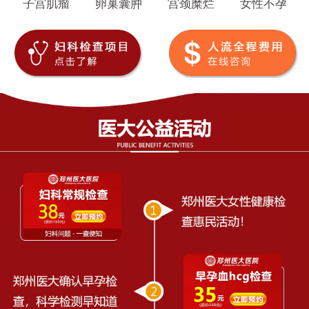
子宫肌瘤
卵巢囊肿
宫颈糜烂
女性不孕