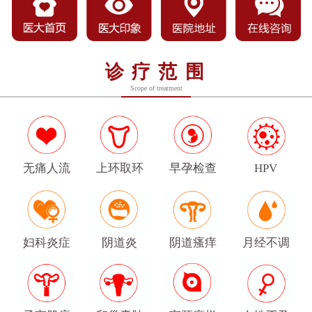
诊疗范围
Scope of treatment
无痛人流
上环取环
早孕检查
HPV
妇科炎症
阴道炎
阴道瘙痒
月经不调