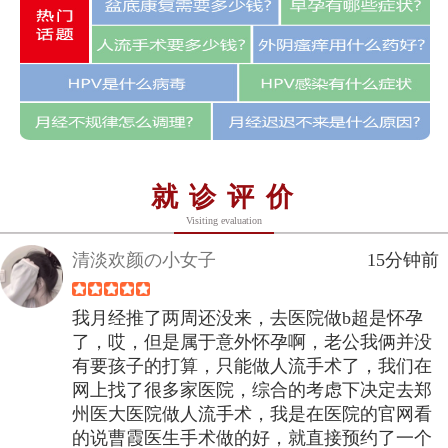
就诊评价
Visiting evaluation
清淡欢颜の小女子
15分钟前
我月经推了两周还没来，去医院做b超是怀孕
了，哎，但是属于意外怀孕啊，老公我俩并没
有要孩子的打算，只能做人流手术了，我们在
网上找了很多家医院，综合的考虑下决定去郑
州医大医院做人流手术，我是在医院的官网看
的说曹霞医生手术做的好，就直接预约了一个