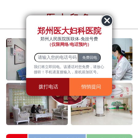
医大印象
YiDa impression
郑州医大妇科医院
郑州人民医院医联体-免挂号费
（仅限网络/电话预约）
我们将立即回电。该通话对您免费，请放心
接听！手机请直接输入，座机前加区号。
拨打电话
悄悄提问