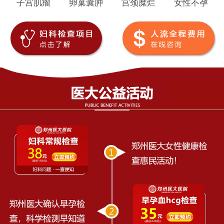
子宫肌瘤
卵巢囊肿
宫颈糜烂
女性不孕