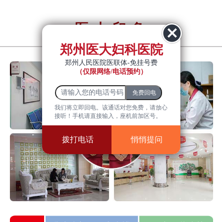
医大印象
YiDa impression
郑州医大妇科医院
郑州人民医院医联体-免挂号费
（仅限网络/电话预约）
我们将立即回电。该通话对您免费，请放心
接听！手机请直接输入，座机前加区号。
拨打电话
悄悄提问