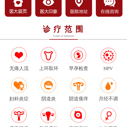
诊疗范围
Scope of treatment
无痛人流
上环取环
早孕检查
HPV
妇科炎症
阴道炎
阴道瘙痒
月经不调