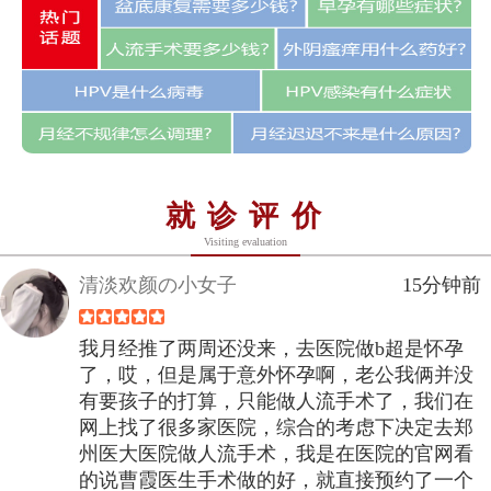
就诊评价
Visiting evaluation
清淡欢颜の小女子
15分钟前
我月经推了两周还没来，去医院做b超是怀孕
了，哎，但是属于意外怀孕啊，老公我俩并没
有要孩子的打算，只能做人流手术了，我们在
网上找了很多家医院，综合的考虑下决定去郑
州医大医院做人流手术，我是在医院的官网看
的说曹霞医生手术做的好，就直接预约了一个