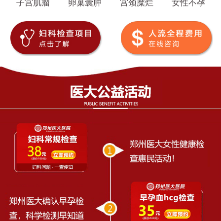
子宫肌瘤
卵巢囊肿
宫颈糜烂
女性不孕