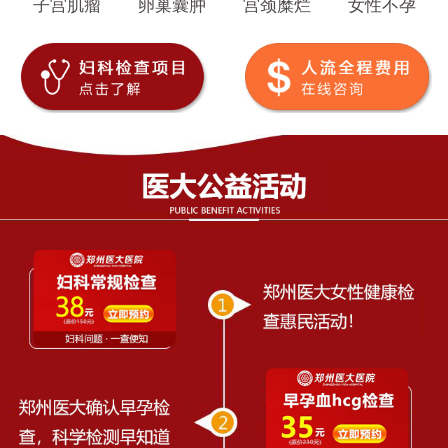
子宫肌瘤
卵巢囊肿
宫颈糜烂
女性不孕