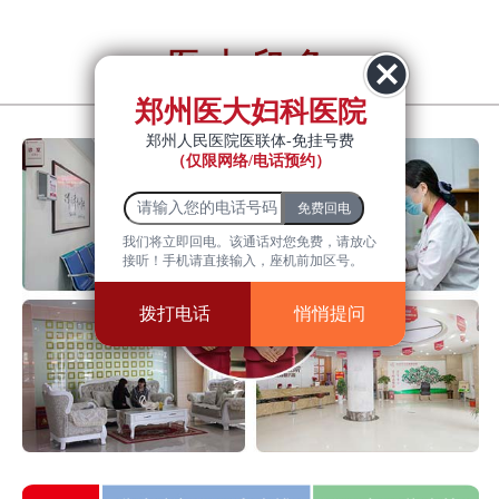
医大印象
YiDa impression
郑州医大妇科医院
郑州人民医院医联体-免挂号费
（仅限网络/电话预约）
我们将立即回电。该通话对您免费，请放心
接听！手机请直接输入，座机前加区号。
拨打电话
悄悄提问