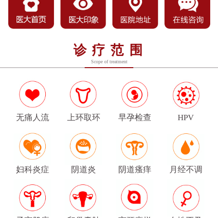
诊疗范围
Scope of treatment
无痛人流
上环取环
早孕检查
HPV
妇科炎症
阴道炎
阴道瘙痒
月经不调