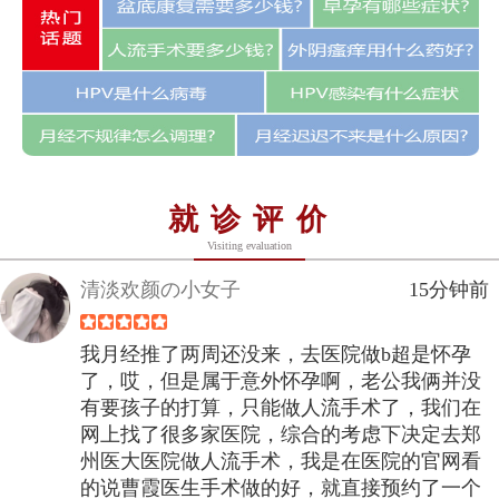
就诊评价
Visiting evaluation
清淡欢颜の小女子
15分钟前
我月经推了两周还没来，去医院做b超是怀孕
了，哎，但是属于意外怀孕啊，老公我俩并没
有要孩子的打算，只能做人流手术了，我们在
网上找了很多家医院，综合的考虑下决定去郑
州医大医院做人流手术，我是在医院的官网看
的说曹霞医生手术做的好，就直接预约了一个